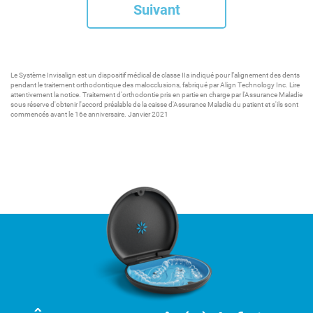
Suivant
Le Système Invisalign est un dispositif médical de classe IIa indiqué pour l’alignement des dents
pendant le traitement orthodontique des malocclusions, fabriqué par Align Technology Inc. Lire
attentivement la notice. Traitement d'orthodontie pris en partie en charge par l'Assurance Maladie
sous réserve d'obtenir l'accord préalable de la caisse d'Assurance Maladie du patient et s'ils sont
commencés avant le 16e anniversaire. Janvier 2021​