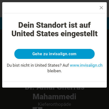
MENU
Dein Standort ist auf
Bewertung Ihres Lächelns
Invisalign Anwender finden
United States eingestellt
Gehe zu invisalign.com
Du bist nicht in United States?
Auf
www.invisalign.ch
bleiben.
Dr. Amal Gherras
Mahammedi
Kieferorthopäde