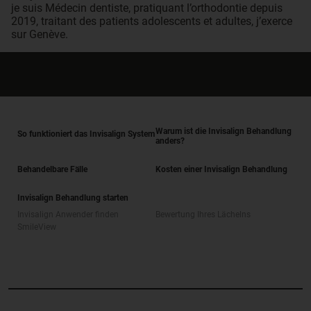
je suis Médecin dentiste, pratiquant l’orthodontie depuis
2019, traitant des patients adolescents et adultes, j’exerce
sur Genève.
Warum ist die Invisalign Behandlung
So funktioniert das Invisalign System
anders?
Behandelbare Fälle
Kosten einer Invisalign Behandlung
Invisalign Behandlung starten
Invisalign Anwender finden
Bewertung Ihres Lächelns
SmileView