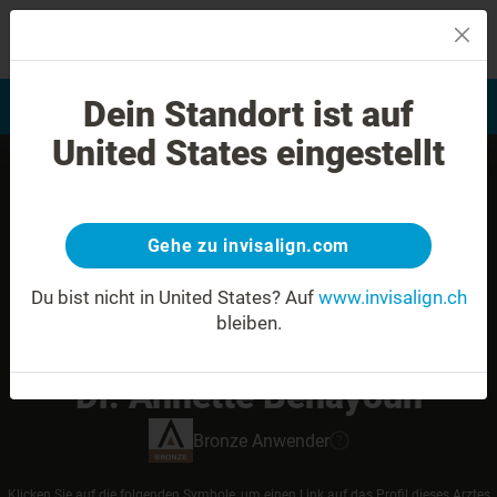
MENU
Dein Standort ist auf
Bewertung Ihres Lächelns
Invisalign Anwender finden
United States eingestellt
Gehe zu invisalign.com
Du bist nicht in United States?
Auf
www.invisalign.ch
bleiben.
Dr. Annette Benayoun
Bronze
Anwender
?
Klicken Sie auf die folgenden Symbole, um einen Link auf das Profil dieses Arztes