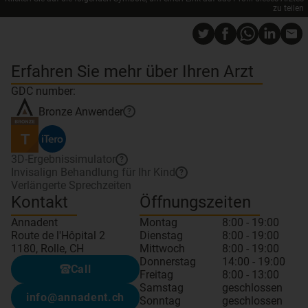
zu teilen
Erfahren Sie mehr über Ihren Arzt
GDC number:
Bronze
Anwender
?
3D-Ergebnissimulator
?
Invisalign Behandlung für Ihr Kind
?
Verlängerte Sprechzeiten
Kontakt
Öffnungszeiten
Annadent
Montag
8:00 - 19:00
Route de l'Hôpital 2
Dienstag
8:00 - 19:00
1180, Rolle, CH
Mittwoch
8:00 - 19:00
Donnerstag
14:00 - 19:00
Call
Freitag
8:00 - 13:00
Samstag
geschlossen
info@annadent.ch
Sonntag
geschlossen