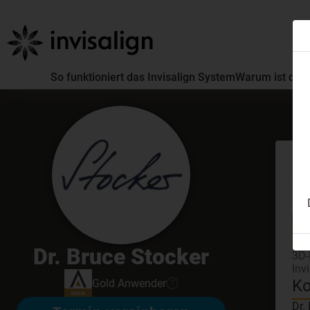
So funktioniert das Invisalign System
Warum ist die 
Er
GDC
Dr. Bruce Stocker
3D-
Inv
Ko
Gold
Anwender
?
Dr.