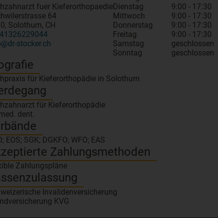
hzahnarzt fuer Kieferorthopaedie
Dienstag
9:00 - 17:30
hwilerstrasse 64
Mittwoch
9:00 - 17:30
0, Solothurn, CH
Donnerstag
9:00 - 17:30
41326229044
Freitag
9:00 - 17:30
o@dr-stocker.ch
Samstag
geschlossen
Sonntag
geschlossen
ografie
hpraxis für Kieferorthopädie in Solothurn
erdegang
hzahnarzt für Kieferorthopädie
 med. dent.
rbände
; EOS; SGK; DGKFO; WFO; EAS
zeptierte Zahlungsmethoden
xible Zahlungspläne
ssenzulassung
weizerische Invalidenversicherung
ndversicherung KVG