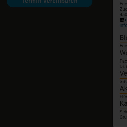
Termin vereinbaren
Fac
Zuc
450
+
inf
Bi
Fac
W
Fac
Dr.
Ve
SSO
Ak
Fle
Ka
Sch
Gru