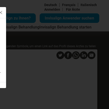
Deutsch
Français
Italienisch
|
Anmelden
Für Ärzte
visalign zu Ihnen?
Invisalign Anwender suchen
 Invisalign Behandlung
Invisalign Behandlung starten
die folgenden Symbole, um einen Link auf das Profil dieses Arztes zu teilen
.