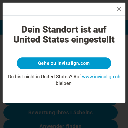
MENU
Dein Standort ist auf
Bewertung Ihres Lächelns
Invisalign Anwender finden
United States eingestellt
404 Fehler
Seien Sie nicht enttäuscht
Gehe zu invisalign.com
Diese Seite ist nicht verfügbar, andere
dagegen schon:
Du bist nicht in United States?
Auf
www.invisalign.ch
bleiben.
Behandlungskosten
Bewertung Ihres Lächelns
Anwender finden