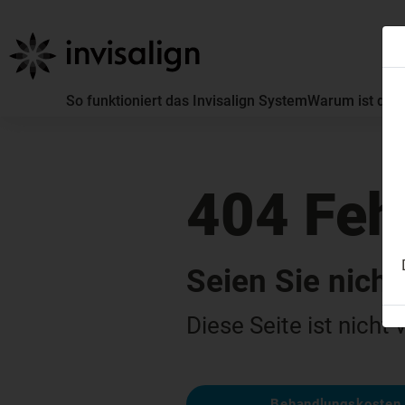
So funktioniert das Invisalign System
Warum ist die 
404 Feh
Seien Sie nicht
Diese Seite ist nicht
Behandlungskosten