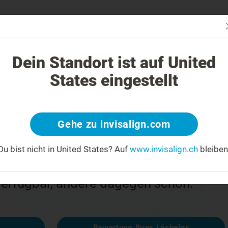
Passt In
Invisalign Behandlung anders?
Behandelbare Fälle
Kosten einer
Dein Standort ist auf United
States eingestellt
ler
Gehe zu invisalign.com
Du bist nicht in United States?
Auf
www.invisalign.ch
bleiben
 enttäuscht
 verfügbar, andere dagegen schon:
Bewertung Ihres Lächelns