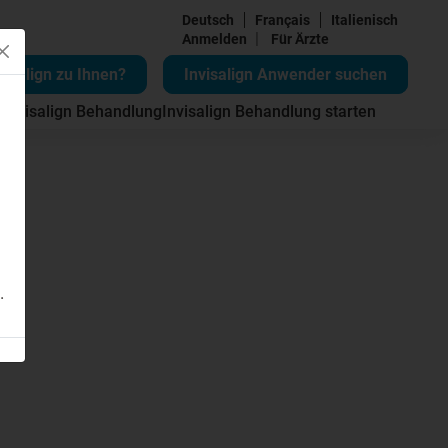
Deutsch
Français
Italienisch
|
Anmelden
Für Ärzte
visalign zu Ihnen?
Invisalign Anwender suchen
 Invisalign Behandlung
Invisalign Behandlung starten
.