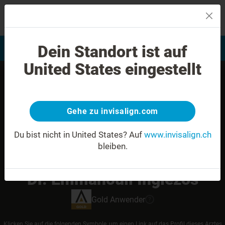
MENU
Dein Standort ist auf
Bewertung Ihres Lächelns
Invisalign Anwender finden
United States eingestellt
Gehe zu invisalign.com
Du bist nicht in United States?
Auf
www.invisalign.ch
bleiben.
Dr. Emmanouil Inglezos
Gold
Anwender
?
Klicken Sie auf die folgenden Symbole, um einen Link auf das Profil dieses Arztes