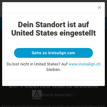
MENU
Dein Standort ist auf
Bewertung Ihres Lächelns
Invisalign Anwender finden
United States eingestellt
Gehe zu invisalign.com
Du bist nicht in United States?
Auf
www.invisalign.ch
bleiben.
Dr. Federico Maria Bobbio
Bronze
Anwender
?
Klicken Sie auf die folgenden Symbole, um einen Link auf das Profil dieses Arztes