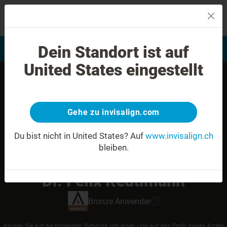
MENU
Dein Standort ist auf
Bewertung Ihres Lächelns
Invisalign Anwender finden
United States eingestellt
Gehe zu invisalign.com
Du bist nicht in United States?
Auf
www.invisalign.ch
bleiben.
Dr. Felix Reutimann
Bronze
Anwender
?
Klicken Sie auf die folgenden Symbole, um einen Link auf das Profil dieses Arztes