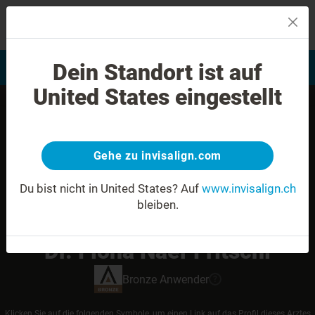
MENU
Dein Standort ist auf
Bewertung Ihres Lächelns
Invisalign Anwender finden
United States eingestellt
Gehe zu invisalign.com
Du bist nicht in United States?
Auf
www.invisalign.ch
bleiben.
Dr. Fiona Naef Fritschi
Bronze
Anwender
?
Klicken Sie auf die folgenden Symbole, um einen Link auf das Profil dieses Arztes