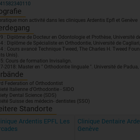
41582340110
ografie
pratique mon activité dans les cliniques Ardentis Epfl et Genève
erdegang
9 : Diplôme de Docteur en Odontologie et Prothèse, Université de
4 : Diplôme de Spécialiste en Orthodontie, Université de Cagliari, 
4 : Cours avancé Technique Tweed, The Charles H. Tweed Found
ats Unis).
5: Cours de formation Invisalign.
7-2018: Master en " Orthodontie linguale ". Université de Padua, I
rbände
d Federation of Orthodontist
ieté Italienne d’Orthodontie - SIDO
iety Dental Science (SDS)
iété Suisse des médecin- dentistes (SSO)
itere Standorte
linique Ardentis EPFL Les
Clinique Dentaire Arde
rcades
Genève