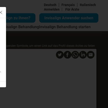
Deutsch
Français
Italienisch
|
Anmelden
Für Ärzte
visalign zu Ihnen?
Invisalign Anwender suchen
 Invisalign Behandlung
Invisalign Behandlung starten
die folgenden Symbole, um einen Link auf das Profil dieses Arztes zu teilen
.