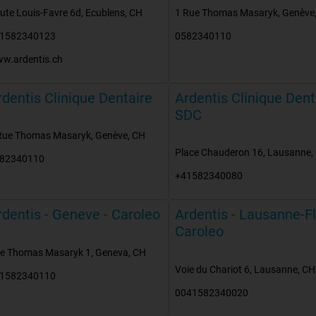
ute Louis-Favre 6d
,
Ecublens
,
CH
1 Rue Thomas Masaryk
,
Genève
1582340123
0582340110
w.ardentis.ch
rdentis Clinique Dentaire
Ardentis Clinique Dent
SDC
Rue Thomas Masaryk
,
Genève
,
CH
Place Chauderon 16
,
Lausanne
,
82340110
+41582340080
rdentis - Geneve - Caroleo
Ardentis - Lausanne-Fl
Caroleo
e Thomas Masaryk 1
,
Geneva
,
CH
Voie du Chariot 6
,
Lausanne
,
CH
1582340110
0041582340020