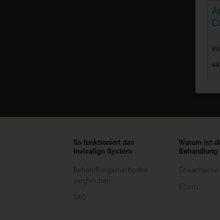
A
C
Vo
+4
So funktioniert das
Warum ist di
Invisalign System
Behandlung 
Behandlungsmethoden
Erwachsene
vergleichen
Eltern
FAQ