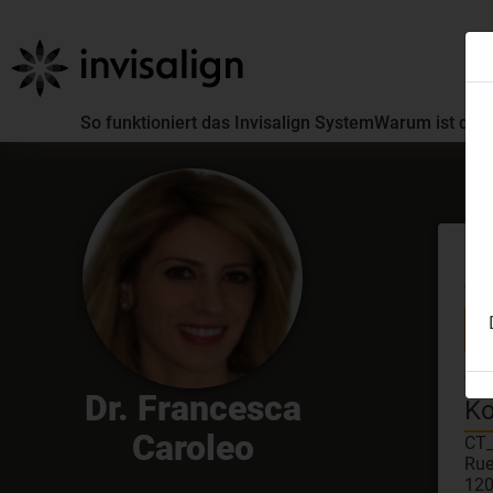
So funktioniert das Invisalign System
Warum ist die 
Er
GDC
Inv
Vir
Dr. Francesca
Ko
Caroleo
CT
Rue
120