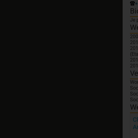
+
Bi
Je 
W
200
201
201
(Et
201
201
Ve
Wor
Soc
Soc
Soc
We
C
A