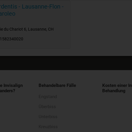
rdentis - Lausanne-Flon -
aroleo
ie du Chariot 6
,
Lausanne
,
CH
1582340020
e Invisalign
Behandelbare Fälle
Kosten einer In
anders?
Behandlung
Engstand
Überbiss
Unterbiss
Kreuzbiss