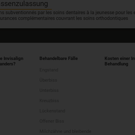
ssenzulassung
ns subventionnés par les soins dentaires à la jeunesse pour les 
urances complémentaires couvrant les soins orthodontiques
e Invisalign
Behandelbare Fälle
Kosten einer In
anders?
Behandlung
Engstand
Überbiss
Unterbiss
Kreuzbiss
Lückenstand
Offener Biss
Milchzähne und bleibende