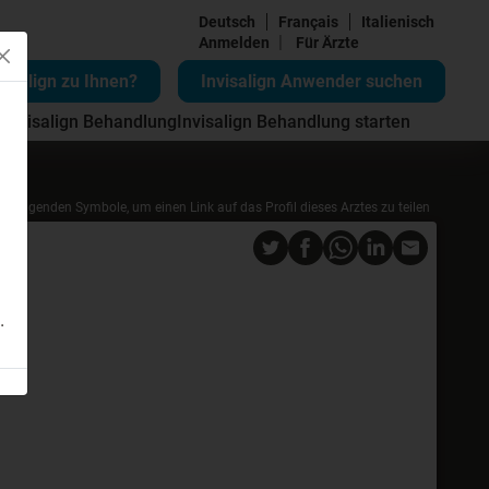
Deutsch
Français
Italienisch
|
Anmelden
Für Ärzte
visalign zu Ihnen?
Invisalign Anwender suchen
 Invisalign Behandlung
Invisalign Behandlung starten
die folgenden Symbole, um einen Link auf das Profil dieses Arztes zu teilen
.