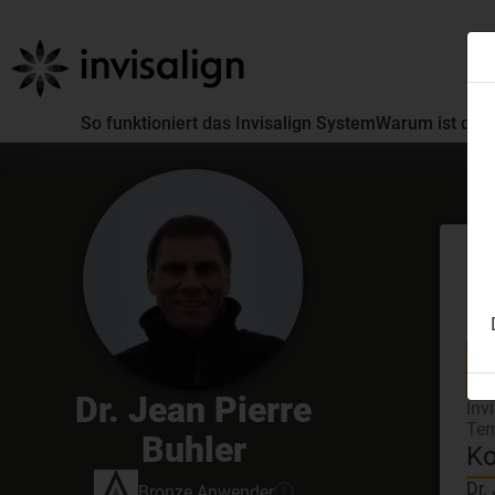
So funktioniert das Invisalign System
Warum ist die 
Er
GDC
Dr. Jean Pierre
Inv
Ter
Buhler
Ko
Dr.
Bronze
Anwender
?