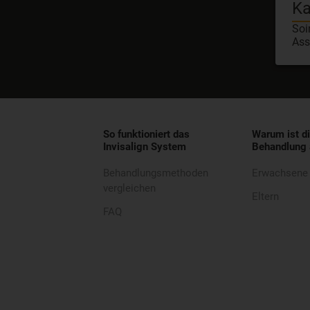
Ka
Soi
Ass
So funktioniert das
Warum ist di
Invisalign System
Behandlung 
Behandlungsmethoden
Erwachsene
vergleichen
Eltern
FAQ