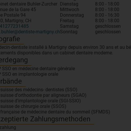
inet dentaire Buhler-Zurcher
Dienstag
8:00 - 18:00
nue de la Gare 45
Mittwoch
8:00 - 18:00
e Postale 94
Donnerstag
8:00 - 16:30
0, Martigny, CH
Freitag
8:00 - 18:00
41277231485
Samstag
geschlossen
.buhler@dentiste-martigny.ch
Sonntag
geschlossen
ografie
ecin-dentiste installé à Martigny depuis environ 30 ans et au bé
itements disponibles dans un cabinet dentaire moderne.
erdegang
 SSO en médecine dentaire générale
 SSO en implantologie orale
rbände
 suisse des médecins- dentistes (SSO)
 suisse d'orthodontie par aligneurs (SGAO)
 suisse d'implantologie orale (SGI-SSIO)
 suisse de chirurgie orale (SSOS)
 française de médecine dentaire du sommeil (SFMDS)
zeptierte Zahlungsmethoden
zahlung