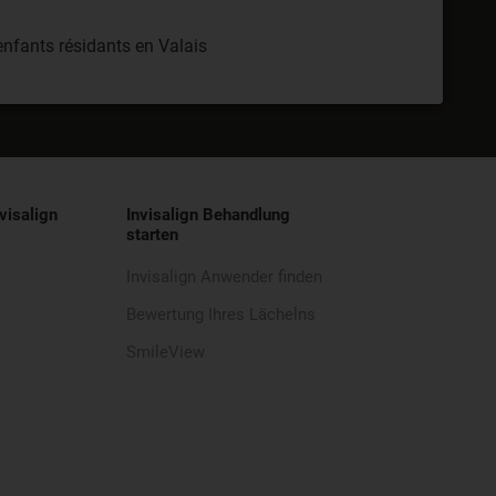
enfants résidants en Valais
visalign
Invisalign Behandlung
starten
Invisalign Anwender finden
Bewertung Ihres Lächelns
SmileView