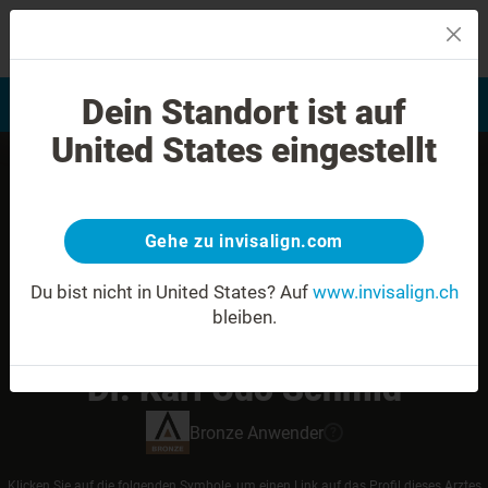
MENU
Dein Standort ist auf
Bewertung Ihres Lächelns
Invisalign Anwender finden
United States eingestellt
Gehe zu invisalign.com
Du bist nicht in United States?
Auf
www.invisalign.ch
bleiben.
Dr. Karl Udo Schmid
Bronze
Anwender
?
Klicken Sie auf die folgenden Symbole, um einen Link auf das Profil dieses Arztes