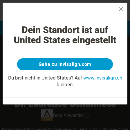
MENU
Dein Standort ist auf
Bewertung Ihres Lächelns
Invisalign Anwender finden
United States eingestellt
Gehe zu invisalign.com
Du bist nicht in United States?
Auf
www.invisalign.ch
bleiben.
Dr. Laurence Schulthess
Gold
Anwender
?
Klicken Sie auf die folgenden Symbole, um einen Link auf das Profil dieses Arztes