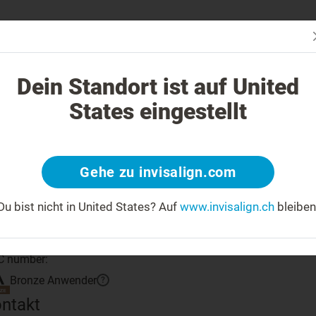
Passt In
Invisalign Behandlung anders?
Behandelbare Fälle
Kosten einer
Dein Standort ist auf United
States eingestellt
Klicken Sie auf 
Gehe zu invisalign.com
Du bist nicht in United States?
Auf
www.invisalign.ch
bleiben
fahren Sie mehr über Ihren Arzt
 number:
Bronze
Anwender
?
ntakt