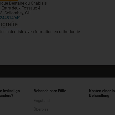
nique Dentaire du Chablais
. Entre deux Fossaux 4
8, Collombey, CH
244814949
ografie
ecin-dentiste avec formation en orthodontie
e Invisalign
Behandelbare Fälle
Kosten einer In
anders?
Behandlung
Engstand
Überbiss