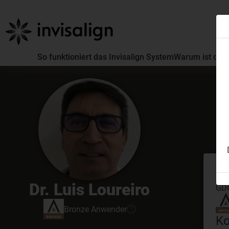
So funktioniert das Invisalign System
Warum ist die 
Er
Dr. Luis Loureiro
GDC
Bronze
Anwender
?
Ko