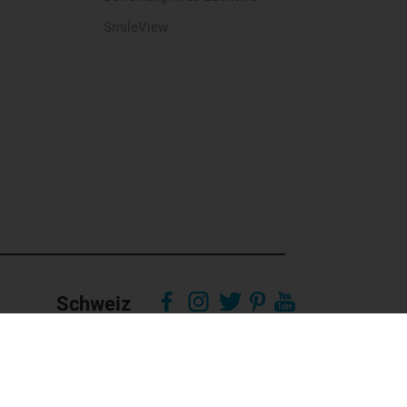
SmileView
Schweiz