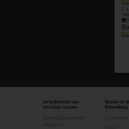
Cli
Z.A
186
0
Bi
Méd
So funktioniert das
Warum ist di
Invisalign System
Behandlung 
Behandlungsmethoden
Erwachsene
vergleichen
Eltern