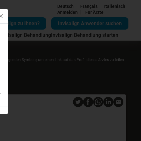
Deutsch
Français
Italienisch
|
Anmelden
Für Ärzte
visalign zu Ihnen?
Invisalign Anwender suchen
 Invisalign Behandlung
Invisalign Behandlung starten
die folgenden Symbole, um einen Link auf das Profil dieses Arztes zu teilen
.