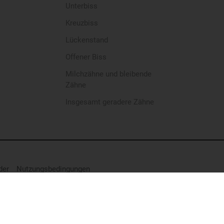
Unterbiss
Kreuzbiss
Lückenstand
Offener Biss
Milchzähne und bleibende
Zähne
Insgesamt geradere Zähne
der
Nutzungsbedingungen
er betroffenen Person