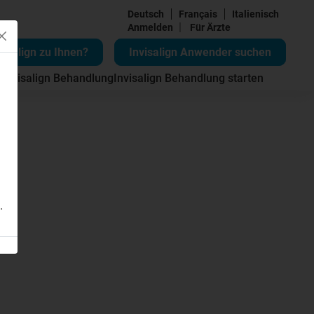
Deutsch
Français
Italienisch
|
Anmelden
Für Ärzte
visalign zu Ihnen?
Invisalign Anwender suchen
 Invisalign Behandlung
Invisalign Behandlung starten
.