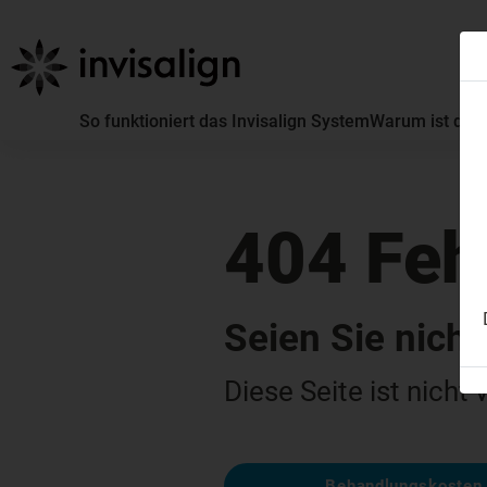
So funktioniert das Invisalign System
Warum ist die 
404 Feh
Seien Sie nicht
Diese Seite ist nicht
Behandlungskosten