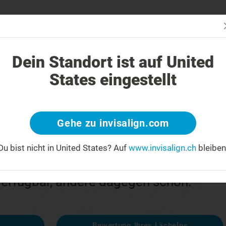
Passt In
Invisalign Behandlung anders?
Behandelbare Fälle
Kosten einer
Dein Standort ist auf United
States eingestellt
ler
Gehe zu invisalign.com
Du bist nicht in United States?
Auf
www.invisalign.ch
bleiben
 enttäuscht
 verfügbar, andere dagegen schon:
Bewertung Ihres Lächelns