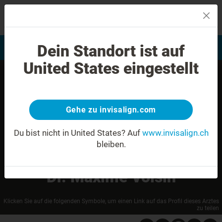
MENU
Dein Standort ist auf
Bewertung Ihres Lächelns
Invisalign Anwender finden
United States eingestellt
Gehe zu invisalign.com
Du bist nicht in United States?
Auf
www.invisalign.ch
bleiben.
Dr. Maxime Voisin
Klicken Sie auf die folgenden Symbole, um einen Link auf das Profil dieses Arztes
zu teilen