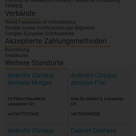
Doctorat en Médecine Dentaire, Faculté de Strasbourg,
FRANCE
Verbände
World Federation of Orthodontics
Société suisse d'orthodontie par Aligneurs
Congrès Européen d'Orthodontie
Akzeptierte Zahlungsmethoden
Barzahlung
Kreditkarte
Weitere Standorte
Ardentis Clinique
Ardentis Clinique
dentaire Morges
dentaire Flon
16 Place Chauderon
,
Voie du chariot 6
,
Lausanne
,
Lausanne
,
CH
CH
+410677323602
+41582340020
Ardentis Clinique
Cabinet Dentaire