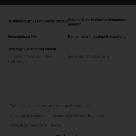
Warum ist die Invisalign Behandlung
So funktioniert das Invisalign System
anders?
Behandelbare Fälle
Kosten einer Invisalign Behandlung
Invisalign Behandlung starten
Invisalign Anwender finden
Bewertung Ihres Lächelns
SmileView
FAQ
Stellenangebote
Anmeldung für Anwender
Nutzungsbedingungen
Datenschutzrichtlinie
Impressum
Anfrage der betroffenen Person