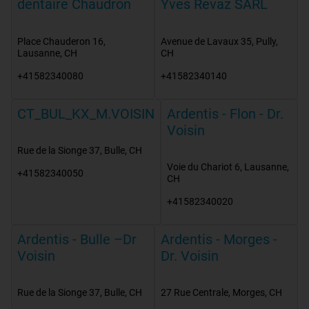
dentaire Chaudron
Yves Revaz SARL
Place Chauderon 16
,
Avenue de Lavaux 35
,
Pully
,
Lausanne
,
CH
CH
+41582340080
+41582340140
CT_BUL_KX_M.VOISIN
Ardentis - Flon - Dr.
Voisin
Rue de la Sionge 37
,
Bulle
,
CH
Voie du Chariot 6
,
Lausanne
,
+41582340050
CH
+41582340020
Ardentis - Bulle –Dr
Ardentis - Morges -
Voisin
Dr. Voisin
Rue de la Sionge 37
,
Bulle
,
CH
27 Rue Centrale
,
Morges
,
CH