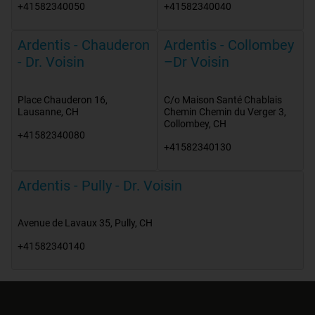
+41582340050
+41582340040
Ardentis - Chauderon
Ardentis - Collombey
- Dr. Voisin
–Dr Voisin
Place Chauderon 16
,
C/o Maison Santé Chablais
Lausanne
,
CH
Chemin Chemin du Verger 3
,
Collombey
,
CH
+41582340080
+41582340130
Ardentis - Pully - Dr. Voisin
Avenue de Lavaux 35
,
Pully
,
CH
+41582340140