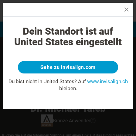
MENU
Dein Standort ist auf
Bewertung Ihres Lächelns
Invisalign Anwender finden
United States eingestellt
Gehe zu invisalign.com
Du bist nicht in United States?
Auf
www.invisalign.ch
bleiben.
Dr. Michael Taieb
Bronze
Anwender
?
Klicken Sie auf die folgenden Symbole, um einen Link auf das Profil dieses Arztes