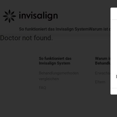
So funktioniert das Invisalign System
Warum ist die 
Doctor not found.
So funktioniert das
Warum ist di
Invisalign System
Behandlung 
Behandlungsmethoden
Erwachsene
vergleichen
Eltern
FAQ