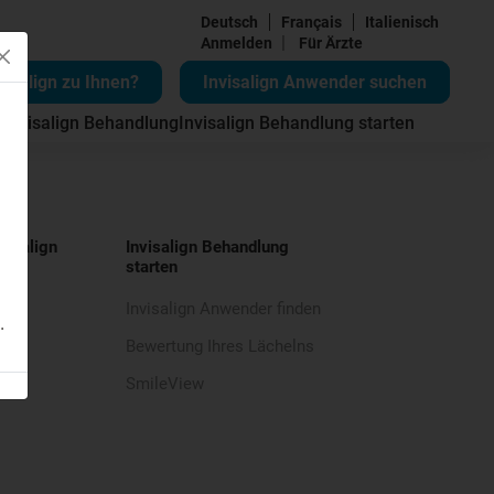
Deutsch
Français
Italienisch
|
Anmelden
Für Ärzte
visalign zu Ihnen?
Invisalign Anwender suchen
 Invisalign Behandlung
Invisalign Behandlung starten
visalign
Invisalign Behandlung
starten
Invisalign Anwender finden
.
Bewertung Ihres Lächelns
SmileView