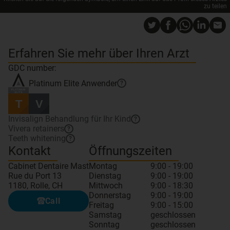
zu teilen
Erfahren Sie mehr über Ihren Arzt
GDC number:
Platinum Elite
Anwender
?
Invisalign Behandlung für Ihr Kind
?
Vivera retainers
?
Teeth whitening
?
Kontakt
Öffnungszeiten
Cabinet Dentaire Mast
Montag
9:00 - 19:00
Rue du Port 13
Dienstag
9:00 - 19:00
1180, Rolle, CH
Mittwoch
9:00 - 18:30
Donnerstag
9:00 - 19:00
Call
Freitag
9:00 - 15:00
Samstag
geschlossen
Sonntag
geschlossen