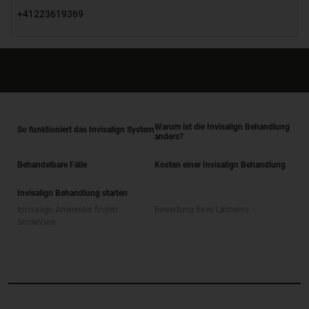
+41223619369
Warum ist die Invisalign Behandlung
So funktioniert das Invisalign System
anders?
Behandelbare Fälle
Kosten einer Invisalign Behandlung
Invisalign Behandlung starten
Invisalign Anwender finden
Bewertung Ihres Lächelns
SmileView