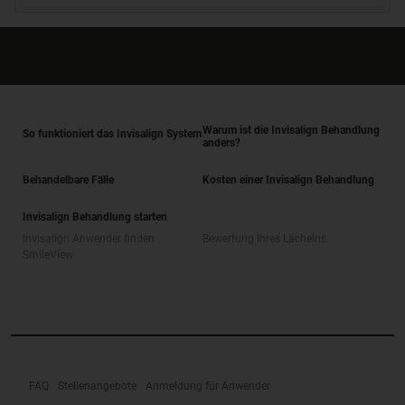
Warum ist die Invisalign Behandlung
So funktioniert das Invisalign System
anders?
Behandelbare Fälle
Kosten einer Invisalign Behandlung
Invisalign Behandlung starten
Invisalign Anwender finden
Bewertung Ihres Lächelns
SmileView
FAQ
Stellenangebote
Anmeldung für Anwender