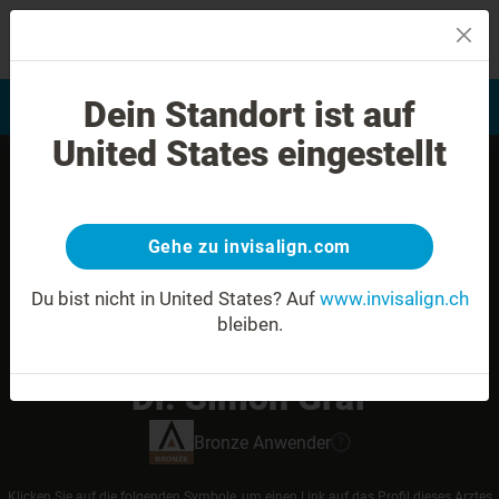
MENU
Dein Standort ist auf
Bewertung Ihres Lächelns
Invisalign Anwender finden
United States eingestellt
Gehe zu invisalign.com
Du bist nicht in United States?
Auf
www.invisalign.ch
bleiben.
Dr. Simon Graf
Bronze
Anwender
?
Klicken Sie auf die folgenden Symbole, um einen Link auf das Profil dieses Arztes