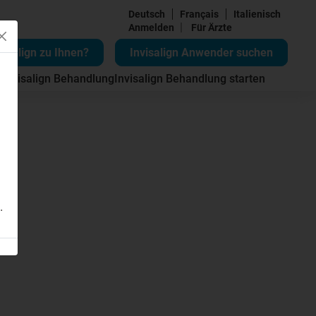
Deutsch
Français
Italienisch
|
Anmelden
Für Ärzte
visalign zu Ihnen?
Invisalign Anwender suchen
 Invisalign Behandlung
Invisalign Behandlung starten
.