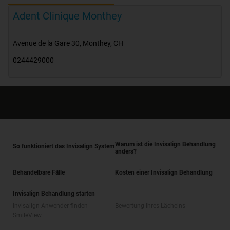
Adent Clinique Monthey
Avenue de la Gare 30
,
Monthey
,
CH
0244429000
Warum ist die Invisalign Behandlung
So funktioniert das Invisalign System
anders?
Behandelbare Fälle
Kosten einer Invisalign Behandlung
Invisalign Behandlung starten
Invisalign Anwender finden
Bewertung Ihres Lächelns
SmileView