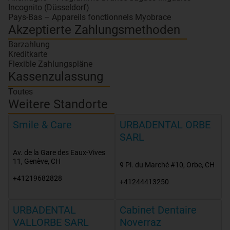
Incognito (Düsseldorf)
Pays-Bas – Appareils fonctionnels Myobrace
Akzeptierte Zahlungsmethoden
Barzahlung
Kreditkarte
Flexible Zahlungspläne
Kassenzulassung
Toutes
Weitere Standorte
Smile & Care
URBADENTAL ORBE
SARL
Av. de la Gare des Eaux-Vives
11
,
Genève
,
CH
9 Pl. du Marché #10
,
Orbe
,
CH
+41219682828
+41244413250
URBADENTAL
Cabinet Dentaire
VALLORBE SARL
Noverraz