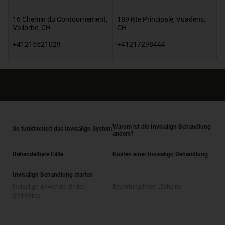
16 Chemin du Contournement
,
189 Rte Principale
,
Vuadens
,
Vallorbe
,
CH
CH
+41215521029
+41217298444
Warum ist die Invisalign Behandlung
So funktioniert das Invisalign System
anders?
Behandelbare Fälle
Kosten einer Invisalign Behandlung
Invisalign Behandlung starten
Invisalign Anwender finden
Bewertung Ihres Lächelns
SmileView