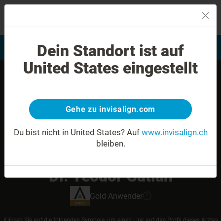
MENU
Dein Standort ist auf
Bewertung Ihres Lächelns
Invisalign Anwender finden
United States eingestellt
Gehe zu invisalign.com
Du bist nicht in United States?
Auf
www.invisalign.ch
bleiben.
Dr. Teodor Gatlan
Gold
Anwender
?
Klicken Sie auf die folgenden Symbole, um einen Link auf das Profil dieses Arztes