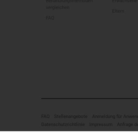
Behandlungsmethoden
Erwachsene
vergleichen
Eltern
FAQ
FAQ
Stellenangebote
Anmeldung für Anwen
Datenschutzrichtlinie
Impressum
Anfrage d
© Invisalign.com 2026