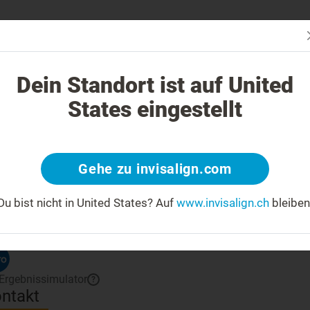
Passt In
Invisalign Behandlung anders?
Behandelbare Fälle
Kosten einer
Dein Standort ist auf United
States eingestellt
Klicken Sie auf 
Gehe zu invisalign.com
fahren Sie mehr über Ihren Arzt
Du bist nicht in United States?
Auf
www.invisalign.ch
bleiben
 number:
Bronze
Anwender
?
Ergebnissimulator
?
ntakt