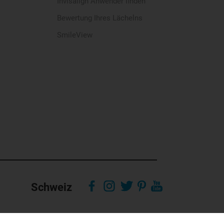
Invisalign Anwender finden
Bewertung Ihres Lächelns
SmileView
Schweiz