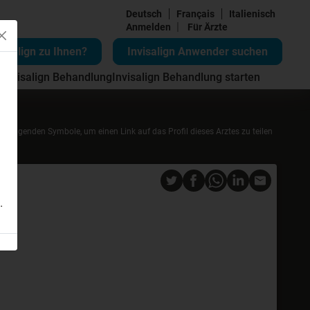
Deutsch
Français
Italienisch
|
Anmelden
Für Ärzte
visalign zu Ihnen?
Invisalign Anwender suchen
 Invisalign Behandlung
Invisalign Behandlung starten
die folgenden Symbole, um einen Link auf das Profil dieses Arztes zu teilen
.