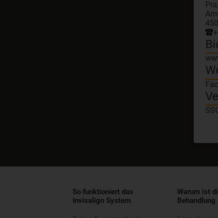
Pra
Amt
450
+
Bi
www
W
Fac
Ve
SSO
So funktioniert das
Warum ist di
Invisalign System
Behandlung 