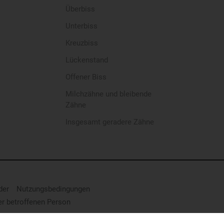
Überbiss
Unterbiss
Kreuzbiss
Lückenstand
Offener Biss
Milchzähne und bleibende
Zähne
Insgesamt geradere Zähne
der
Nutzungsbedingungen
er betroffenen Person