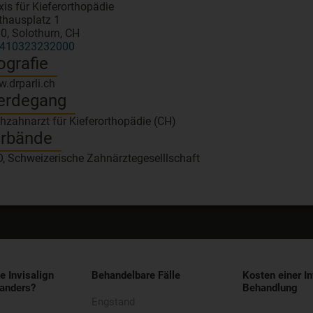
xis für Kieferorthopädie
hausplatz 1
0, Solothurn, CH
410323232000
ografie
.drparli.ch
erdegang
hzahnarzt für Kieferorthopädie (CH)
rbände
, Schweizerische Zahnärztegeselllschaft
e Invisalign
Behandelbare Fälle
Kosten einer In
anders?
Behandlung
Engstand