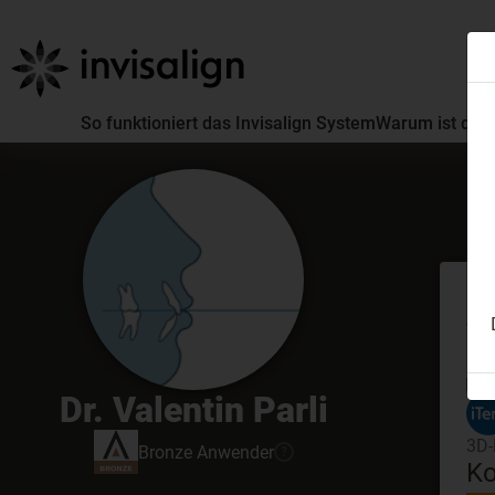
So funktioniert das Invisalign System
Warum ist die 
Er
GDC
Dr. Valentin Parli
3D-
Bronze
Anwender
?
Ko