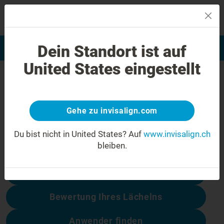
MENU
Dein Standort ist auf
Bewertung Ihres Lächelns
Invisalign Anwender finden
United States eingestellt
404 Fehler
Seien Sie nicht enttäuscht
Gehe zu invisalign.com
Diese Seite ist nicht verfügbar, andere
dagegen schon:
Du bist nicht in United States?
Auf
www.invisalign.ch
bleiben.
Behandlungskosten
Bewertung Ihres Lächelns
Anwender finden