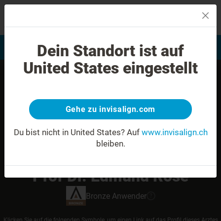
MENU
Dein Standort ist auf
Bewertung Ihres Lächelns
Invisalign Anwender finden
United States eingestellt
Gehe zu invisalign.com
Du bist nicht in United States?
Auf
www.invisalign.ch
bleiben.
Prof Dr. Edmund Rose
Bronze
Anwender
?
Klicken Sie auf die folgenden Symbole, um einen Link auf das Profil dieses Arztes