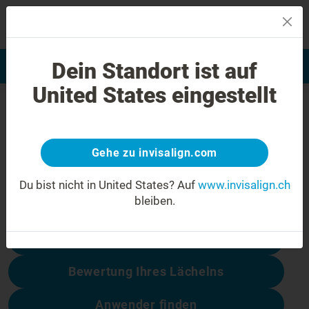
MENU
Dein Standort ist auf
Bewertung Ihres Lächelns
Invisalign Anwender finden
United States eingestellt
404 Fehler
Seien Sie nicht enttäuscht
Gehe zu invisalign.com
Diese Seite ist nicht verfügbar, andere
dagegen schon:
Du bist nicht in United States?
Auf
www.invisalign.ch
bleiben.
Behandlungskosten
Bewertung Ihres Lächelns
Anwender finden