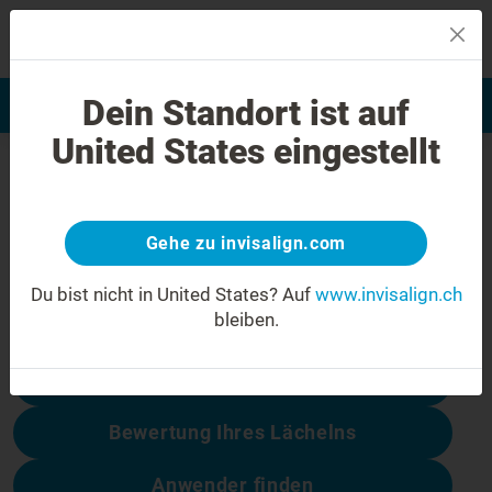
MENU
Dein Standort ist auf
Bewertung Ihres Lächelns
Invisalign Anwender finden
United States eingestellt
404 Fehler
Seien Sie nicht enttäuscht
Gehe zu invisalign.com
Diese Seite ist nicht verfügbar, andere
dagegen schon:
Du bist nicht in United States?
Auf
www.invisalign.ch
bleiben.
Behandlungskosten
Bewertung Ihres Lächelns
Anwender finden