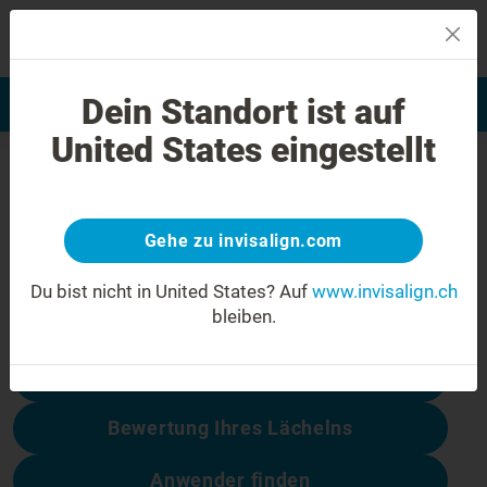
MENU
Dein Standort ist auf
Bewertung Ihres Lächelns
Invisalign Anwender finden
United States eingestellt
404 Fehler
Seien Sie nicht enttäuscht
Gehe zu invisalign.com
Diese Seite ist nicht verfügbar, andere
dagegen schon:
Du bist nicht in United States?
Auf
www.invisalign.ch
bleiben.
Behandlungskosten
Bewertung Ihres Lächelns
Anwender finden