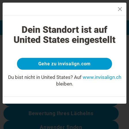
MENU
Dein Standort ist auf
Bewertung Ihres Lächelns
Invisalign Anwender finden
United States eingestellt
404 Fehler
Seien Sie nicht enttäuscht
Gehe zu invisalign.com
Diese Seite ist nicht verfügbar, andere
dagegen schon:
Du bist nicht in United States?
Auf
www.invisalign.ch
bleiben.
Behandlungskosten
Bewertung Ihres Lächelns
Anwender finden