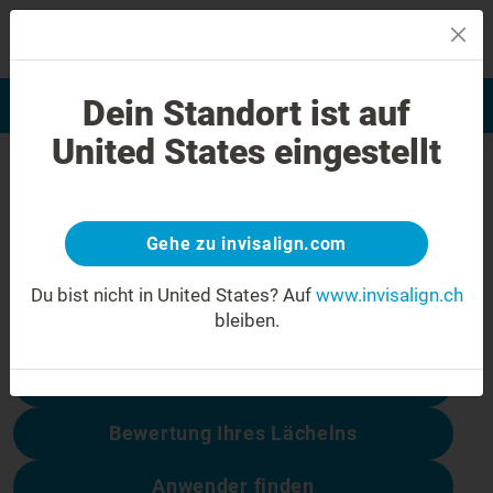
MENU
Dein Standort ist auf
Bewertung Ihres Lächelns
Invisalign Anwender finden
United States eingestellt
404 Fehler
Seien Sie nicht enttäuscht
Gehe zu invisalign.com
Diese Seite ist nicht verfügbar, andere
dagegen schon:
Du bist nicht in United States?
Auf
www.invisalign.ch
bleiben.
Behandlungskosten
Bewertung Ihres Lächelns
Anwender finden