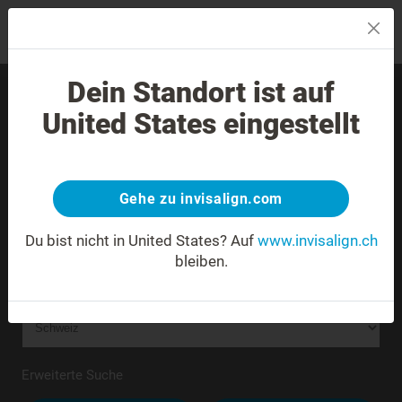
MENU
Dein Standort ist auf
Finden Sie einen
United States eingestellt
erfahrenen Anwender in
Ihrer Nähe.
Gehe zu invisalign.com
unbekannte Adresse
Du bist nicht in United States?
Auf
www.invisalign.ch
bleiben.
Erweiterte Suche