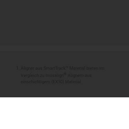
Aligner aus SmartTrack™ Material bieten im
®
Vergleich zu Invisalign
Alignern aus
einschichtigem (EX30) Material.
Warum ist die Invisalign Behandlung
So funktioniert das Invisalign System
anders?
Behandelbare Fälle
Kosten einer Invisalign Behandlung