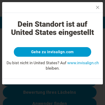
MENU
Dein Standort ist auf
Bewertung Ihres Lächelns
Invisalign Anwender finden
United States eingestellt
404 Fehler
Seien Sie nicht enttäuscht
Gehe zu invisalign.com
Diese Seite ist nicht verfügbar, andere
dagegen schon:
Du bist nicht in United States?
Auf
www.invisalign.ch
bleiben.
Behandlungskosten
Bewertung Ihres Lächelns
Anwender finden