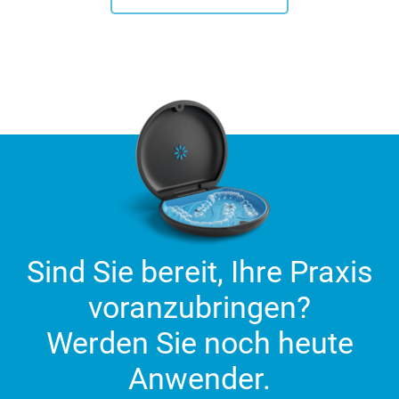
Sind Sie bereit, Ihre Praxis
voranzubringen?
Werden Sie noch heute
Anwender.