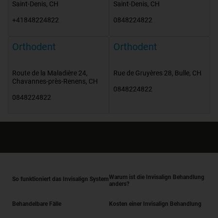
Saint-Denis
,
CH
Saint-Denis
,
CH
+41848224822
0848224822
Orthodent
Orthodent
Route de la Maladière 24
,
Rue de Gruyères 28
,
Bulle
,
CH
Chavannes-près-Renens
,
CH
0848224822
0848224822
Warum ist die Invisalign Behandlung
So funktioniert das Invisalign System
anders?
Behandelbare Fälle
Kosten einer Invisalign Behandlung