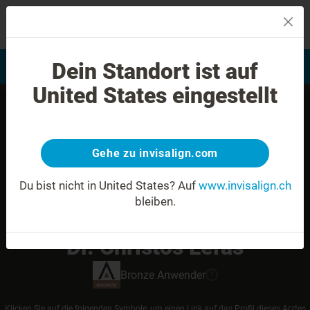
MENU
Dein Standort ist auf
Bewertung Ihres Lächelns
Invisalign Anwender finden
United States eingestellt
Gehe zu invisalign.com
Du bist nicht in United States?
Auf
www.invisalign.ch
bleiben.
Dr. Christos Lefas
Bronze
Anwender
?
Klicken Sie auf die folgenden Symbole, um einen Link auf das Profil dieses Arztes