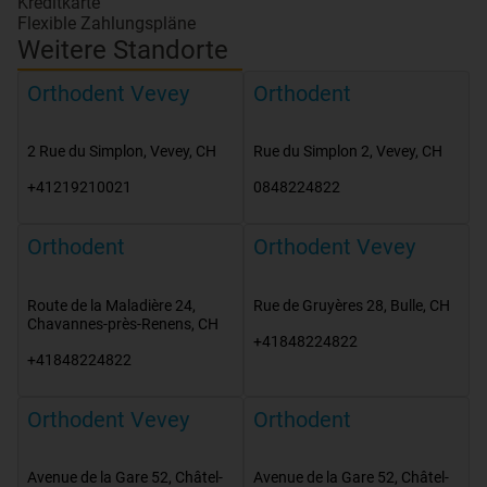
Kreditkarte
Flexible Zahlungspläne
Weitere Standorte
Orthodent Vevey
Orthodent
2 Rue du Simplon
,
Vevey
,
CH
Rue du Simplon 2
,
Vevey
,
CH
+41219210021
0848224822
Orthodent
Orthodent Vevey
Route de la Maladière 24
,
Rue de Gruyères 28
,
Bulle
,
CH
Chavannes-près-Renens
,
CH
+41848224822
+41848224822
Orthodent Vevey
Orthodent
Avenue de la Gare 52
,
Châtel-
Avenue de la Gare 52
,
Châtel-