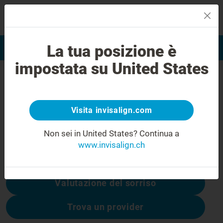
MENU
La tua posizione è
Valutazione del sorriso
Trova Invisalign Provider
impostata su United States
Errore 404
Non rimanere deluso
Visita invisalign.com
Questa pagina non è disponibile, altre sono:
Non sei in United States?
Continua a
www.invisalign.ch
Costo di Invisalign
Valutazione del sorriso
Trova un provider