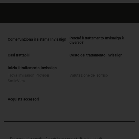
Perché il trattamento Invisalign è
Come funziona il sistema Invisalign
diverso?
Casi trattabili
Costo del trattamento Invisalign
Inizia il trattamento Invisalign
Trova Invisalign Provider
Valutazione del sorriso
SmileView
Acquista accessori
Domande frequenti
Acquista accessori
Posti vacanti