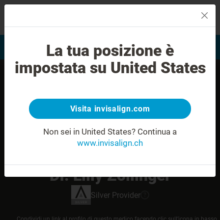
MENU
La tua posizione è
Valutazione del sorriso
Trova Invisalign Provider
impostata su United States
Visita invisalign.com
Non sei in United States?
Continua a
www.invisalign.ch
Dr. Lilly Zollinger
Silver
Provider
?
Condividi un link al profilo di questo medico facendo clic sull’icona in basso