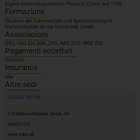
Eigene kieferorthopädische Praxis in Zürich seit 1980
Formazione
Studium der Zahnmedizin und Spezialisierung in
Kieferorthpädie an der Universität Zürich
Associazioni
SSO, SSO-ZH, SGK, ZKS, AAO, EOS, WOF. FDI
Pagamenti accettati
Contanti
Insurance
alle
Altre sedi
swiss-smile
110 Bahnhofstrasse
,
Zürich
,
CH
442026722
www.tribo.ch