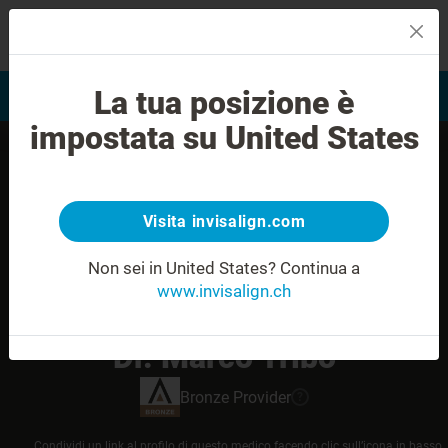
MENU
La tua posizione è
Valutazione del sorriso
Trova Invisalign Provider
impostata su United States
Visita invisalign.com
Non sei in United States?
Continua a
www.invisalign.ch
Dr. Marco Tribo
Bronze
Provider
?
Condividi un link al profilo di questo medico facendo clic sull’icona in basso