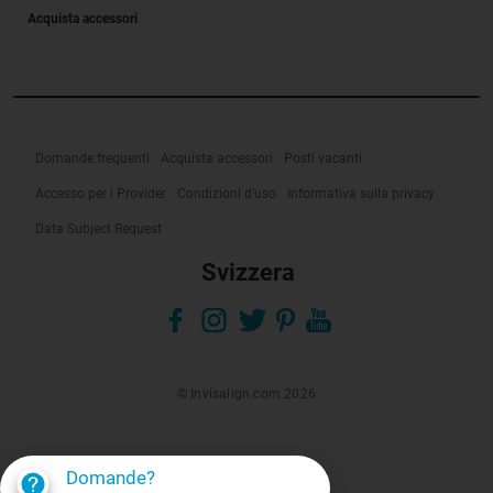
Acquista accessori
Domande frequenti
Acquista accessori
Posti vacanti
Accesso per i Provider
Condizioni d'uso
Informativa sulla privacy
Data Subject Request
Svizzera
© Invisalign.com 2026
Domande?