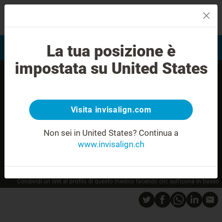
MENU
La tua posizione è
Valutazione del sorriso
Trova Invisalign Provider
impostata su United States
Visita invisalign.com
Non sei in United States?
Continua a
www.invisalign.ch
Condividi un link al profilo di questo medico facendo clic sull’icona in basso