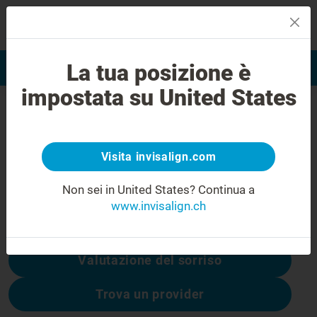
MENU
La tua posizione è
Valutazione del sorriso
Trova Invisalign Provider
impostata su United States
Errore 404
Non rimanere deluso
Visita invisalign.com
Questa pagina non è disponibile, altre sono:
Non sei in United States?
Continua a
www.invisalign.ch
Costo di Invisalign
Valutazione del sorriso
Trova un provider