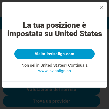
MENU
La tua posizione è
Valutazione del sorriso
Trova Invisalign Provider
impostata su United States
Errore 404
Non rimanere deluso
Visita invisalign.com
Questa pagina non è disponibile, altre sono:
Non sei in United States?
Continua a
www.invisalign.ch
Costo di Invisalign
Valutazione del sorriso
Trova un provider