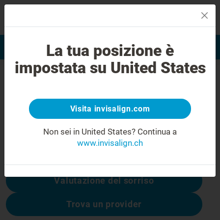
MENU
La tua posizione è
Valutazione del sorriso
Trova Invisalign Provider
impostata su United States
Errore 404
Non rimanere deluso
Visita invisalign.com
Questa pagina non è disponibile, altre sono:
Non sei in United States?
Continua a
www.invisalign.ch
Costo di Invisalign
Valutazione del sorriso
Trova un provider