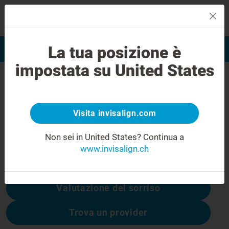
MENU
La tua posizione è
Valutazione del sorriso
Trova Invisalign Provider
impostata su United States
Errore 404
Non rimanere deluso
Visita invisalign.com
Questa pagina non è disponibile, altre sono:
Non sei in United States?
Continua a
www.invisalign.ch
Costo di Invisalign
Valutazione del sorriso
Trova un provider