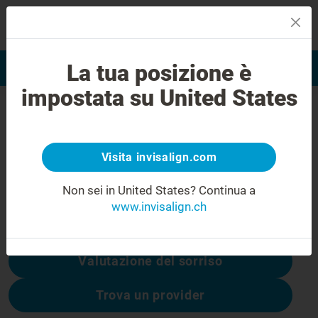
MENU
La tua posizione è
Valutazione del sorriso
Trova Invisalign Provider
impostata su United States
Errore 404
Non rimanere deluso
Visita invisalign.com
Questa pagina non è disponibile, altre sono:
Non sei in United States?
Continua a
www.invisalign.ch
Costo di Invisalign
Valutazione del sorriso
Trova un provider