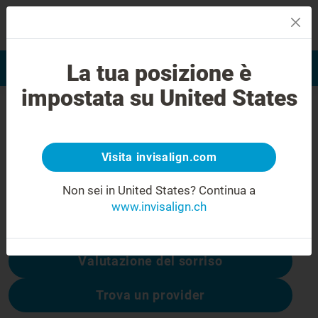
MENU
La tua posizione è
Valutazione del sorriso
Trova Invisalign Provider
impostata su United States
Errore 404
Non rimanere deluso
Visita invisalign.com
Questa pagina non è disponibile, altre sono:
Non sei in United States?
Continua a
www.invisalign.ch
Costo di Invisalign
Valutazione del sorriso
Trova un provider