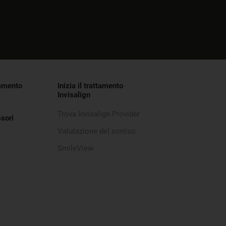
tamento
Inizia il trattamento
Invisalign
Trova Invisalign Provider
sori
Valutazione del sorriso
SmileView