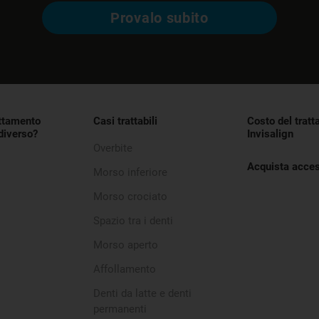
Provalo subito
attamento
Casi trattabili
Costo del trat
 diverso?
Invisalign
Overbite
Acquista acces
Morso inferiore
e
Morso crociato
Spazio tra i denti
Morso aperto
Affollamento
Denti da latte e denti
permanenti