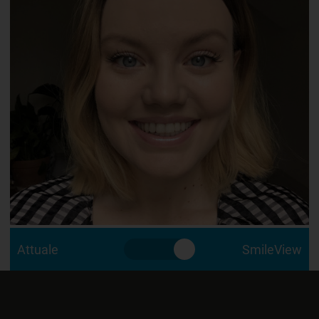
Attuale
SmileView