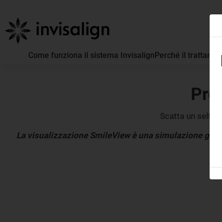
Come funziona il sistema Invisalign
Perché il trattamen
Prov
Scatta un selfie
La visualizzazione SmileView è una simulazione genera