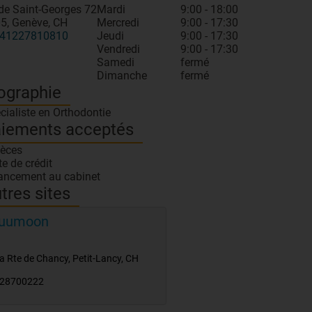
de Saint-Georges 72
Mardi
9:00 - 18:00
5, Genève, CH
Mercredi
9:00 - 17:30
41227810810
Jeudi
9:00 - 17:30
Vendredi
9:00 - 17:30
Samedi
fermé
Dimanche
fermé
ographie
cialiste en Orthodontie
iements acceptés
èces
te de crédit
ancement au cabinet
tres sites
uumoon
a Rte de Chancy
,
Petit-Lancy
,
CH
28700222