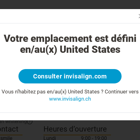
Évaluez vot
oi le traitement Invisalign est-il différent ?
Cas traitables
Coûts
Votre emplacement est défini
en/au(x) United States
Partage
ncontrer votre praticien
Consulter invisalign.com
 number:
Vous n’habitez pas en/au(x) United States ?
Continuer vers
Silver
Praticien
?
www.invisalign.ch
isalign pour votre enfant
?
th whitening
?
ntact
Heures d’ouverture
ysmile
Lundi
9:00 - 19:00