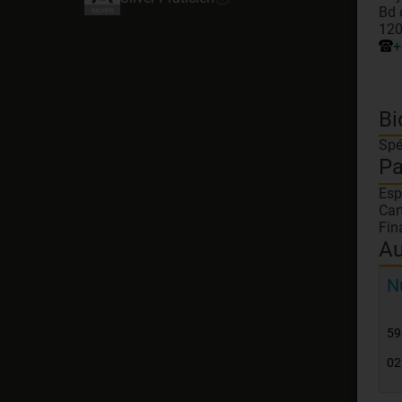
Bd 
120
+
Bi
Spé
Pa
Esp
Car
Fin
Au
N
59
02