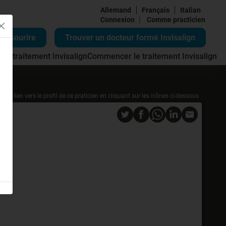
Allemand
Français
Italian
|
Connexion
Comme practicien
re sourire
Trouver un docteur formé Invisalign
 du traitement Invisalign
Commencer le traitement Invisalign
r un lien vers le profil de ce praticien en cliquant sur les icônes ci-dessous