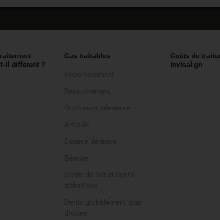
traitement
Cas traitables
Coûts du trait
t-il différent ?
Invisalign
Encombrement
Recouvrement
Occlusion inférieure
Articulé
Espace dentaire
Béance
Dents de lait et dents
définitives
Dents globalement plus
droites