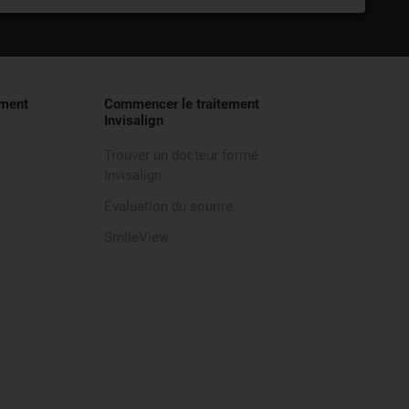
ement
Commencer le traitement
Invisalign
Trouver un docteur formé
Invisalign
Évaluation du sourire
SmileView