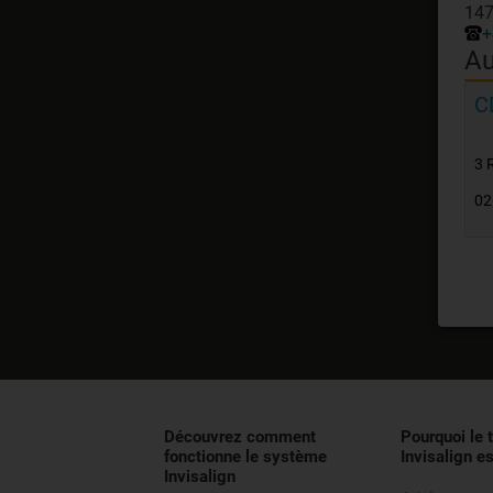
147
+
Au
C
3 
02
Découvrez comment
Pourquoi le 
fonctionne le système
Invisalign es
Invisalign