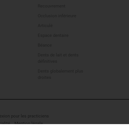
Recouvrement
Occlusion inférieure
Articulé
Espace dentaire
Béance
Dents de lait et dents
définitives
Dents globalement plus
droites
xion pour les practiciens
ialité
Mention légale