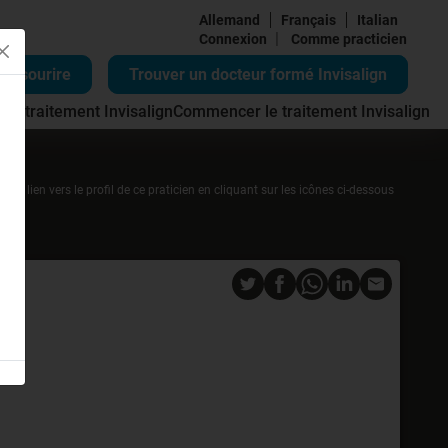
Allemand
Français
Italian
|
Connexion
Comme practicien
re sourire
Trouver un docteur formé Invisalign
 du traitement Invisalign
Commencer le traitement Invisalign
r un lien vers le profil de ce praticien en cliquant sur les icônes ci-dessous