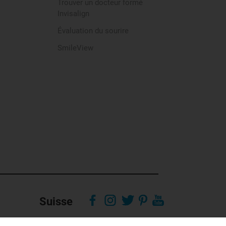
Trouver un docteur formé
Invisalign
Évaluation du sourire
SmileView
Suisse