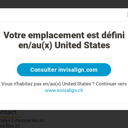
Évaluez vot
oi le traitement Invisalign est-il différent ?
Cas traitables
Coûts
Votre emplacement est défini
en/au(x) United States
Partage
Consulter invisalign.com
Vous n’habitez pas en/au(x) United States ?
Continuer vers
ncontrer votre praticien
www.invisalign.ch
 number:
ntact
talys Estavayer-le-Lac
nd-Rue 22