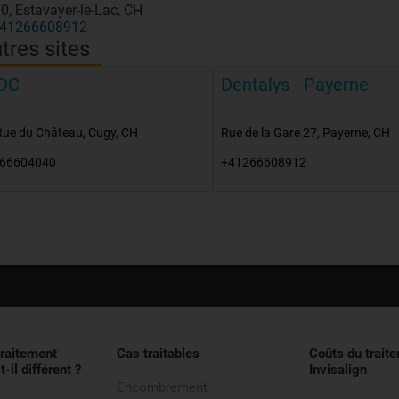
0, Estavayer-le-Lac, CH
41266608912
tres sites
DC
Dentalys - Payerne
Rue du Château
,
Cugy
,
CH
Rue de la Gare 27
,
Payerne
,
CH
66604040
+41266608912
traitement
Cas traitables
Coûts du trait
t-il différent ?
Invisalign
Encombrement