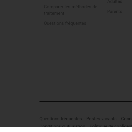
Adultes
Comparer les méthodes de
Parents
traitement
Questions fréquentes
Questions fréquentes
Postes vacants
Conne
Conditions d'utilisation
Politique de confident