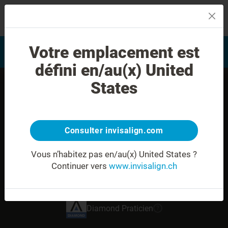
MENU
Trouver un docteur formé
Votre emplacement est
Evaluation du sourire
Invisalign
défini en/au(x) United
States
Consulter invisalign.com
Vous n’habitez pas en/au(x) United States ?
Continuer vers
www.invisalign.ch
Dr. med. dent. Sahar Haroon
Diamond
Praticien
?